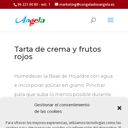
96 221 00 80 - ext. 1
marketing@congeladosangela.es
Tarta de crema y frutos
rojos
Humedecer la Base de Hojaldre con agua
e incorporar azúcar en grano. Pinchar
para que suba lo menos posible durante
el horneado, colocar crema pastelera y
Gestionar el consentimiento
de las cookies
frutos rojos variados. Después aplicar un
baño de brillo para darle un aspecto más
Para ofrecer las mejores experiencias, utilizamos tecnologías como las
cookies para almacenar y/o acceder a la información del dispositivo. El