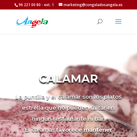
96 221 00 80 - ext. 1
marketing@congeladosangela.es
CALAMAR
La puntilla y el calamar son los platos
estrella que no pueden faltar en
ningún restaurante ni bar.
El calamar
favorece mantener