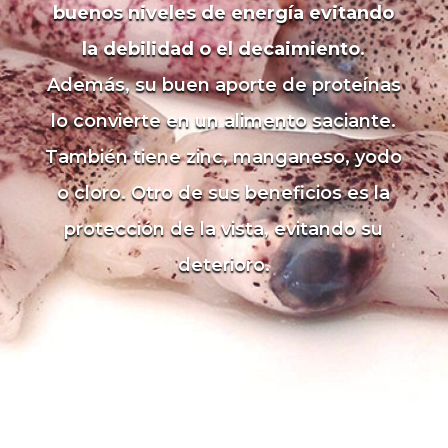
buenos niveles de energía evitando
la debilidad o el decaimiento
.
Además, su buen aporte de proteínas
lo convierte en un alimento saciante.
También tiene zinc, manganeso, yodo
o cloro. Otro de sus beneficios es la
protección de la vista, evitando su
deterioro.